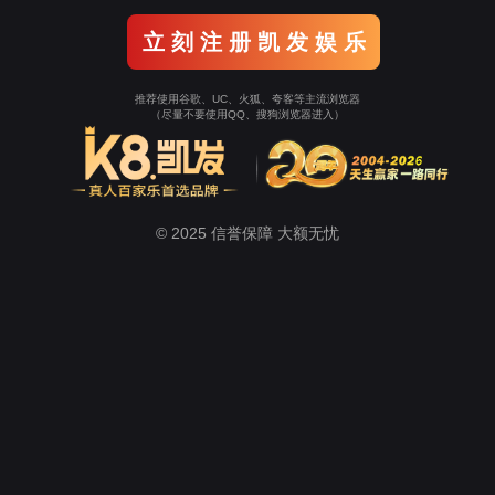
立 刻 注 册 凯 发 娱 乐
推荐使用谷歌、UC、火狐、夸客等主流浏览器
（尽量不要使用QQ、搜狗浏览器进入）
© 2025 信誉保障 大额无忧